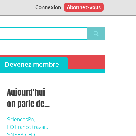
Connexion
Abonnez-vous
Devenez membre
Aujourd'hui
on parle de...
SciencesPo,
FO France travail,
SNPEA CFDT