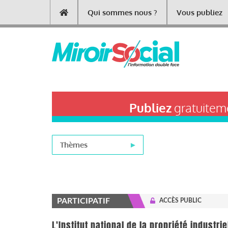
Aller
Qui sommes nous ?
Vous publiez
Main
au
contenu
navigation
principal
Publiez
gratuiteme
Thèmes
PARTICIPATIF
ACCÈS PUBLIC
L'Institut national de la propriété indust