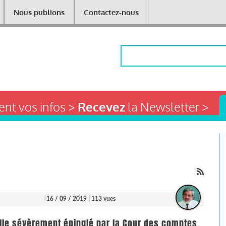
Nous publions
Contactez-nous
Rechercher
nt vos infos >
Recevez
la Newsletter >
16 / 09 / 2019
| 113 vues
rielle sévèrement épinglé par la Cour des comptes