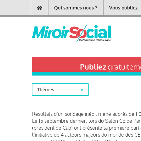
Aller
Qui sommes nous ?
Vous publiez
Main
au
contenu
navigation
principal
Publiez
gratuiteme
Thèmes
Résultats d’un sondage inédit mené auprès de 1 
Le 15 septembre dernier, lors du Salon CE de P
(président de Cap) ont présenté la première parti
l’initiative de 4 acteurs majeurs du monde des 