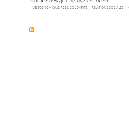
Groupe ALPHA
jeu 24/09/2015 - 06:56
VIE ÉCONOMIQUE, RSE & SOLIDARITÉ
RELATIONS SOCIALES