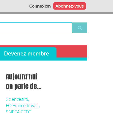
Connexion
Abonnez-vous
Devenez membre
Aujourd'hui
on parle de...
SciencesPo,
FO France travail,
SNPEA CFDT