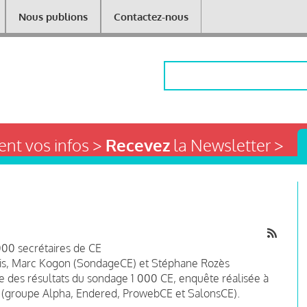
Nous publions
Contactez-nous
Rechercher
nt vos infos >
Recevez
la Newsletter >
000 secrétaires de CE
aris, Marc Kogon (SondageCE) et Stéphane Rozès
e des résultats du
sondage 1 000 CE
, enquête réalisée à
CE (groupe Alpha, Endered, ProwebCE et SalonsCE).