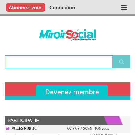
Aller
Qui sommes nous ?
Vous publiez
Nous publions
Contactez-nous
Abonnez-vous
Connexion
Main
au
contenu
navigation
principal
Rechercher
Devenez membre
PARTICIPATIF
ACCÈS PUBLIC
02 / 07 / 2026
| 106 vues
FO France Travail /