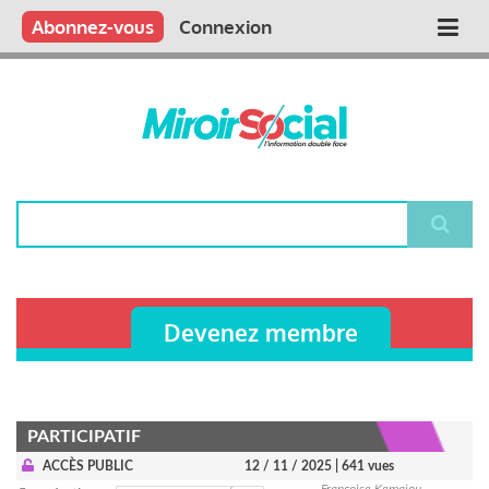
Aller
Qui sommes nous ?
Vous publiez
Nous publions
Contactez-nous
Abonnez-vous
Connexion
Main
au
contenu
navigation
principal
Rechercher
Devenez membre
PARTICIPATIF
ACCÈS PUBLIC
12 / 11 / 2025
| 641 vues
Françoise Kemajou