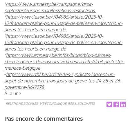
¹
https://www.amnesty.be/campagne/droit-
protester/europe-manifestations-restrictions
²
https://www.lesoir.be/704985/article/2025-10-
15/francken-plaide-pour-lusage-de-balles-en-caoutchouc-
apres-les-heurts-en-marge-de
³
https://www.lesoir.be/704985/article/2025-10-
15/francken-plaide-pour-lusage-de-balles-en-caoutchouc-
apres-les-heurts-en-marge-de
⁴
https://www.amnesty.be/infos/blogs/blog-paroles-
chercfedeeurs-defenseurs-victimes/article/droit-protester-
menace-belgique
⁵
https://www.rtbf.be/article/les-syndicats-lancent-un-
appel-de-novembre-trois-jours-de-greve-les-24-25-et-26-
novembre-11619778
À la une
RELATIONS SOCIALES
VIE ÉCONOMIQUE, RSE & SOLIDARITÉ
Pas encore de commentaires