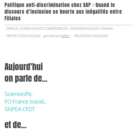
Politique anti-discrimination chez SAP : Quand le
discours d’inclusion se heurte aux inégalités entre
Filiales
EMPLOI, FORMATION ET COMPÉTENCES
ORGANISATION DU TRAVAIL
PROTECTION SOCIALE
parrainé par
MNH
RELATIONS SOCIALES
Aujourd'hui
on parle de...
SciencesPo,
FO France travail,
SNPEA CFDT
et de...