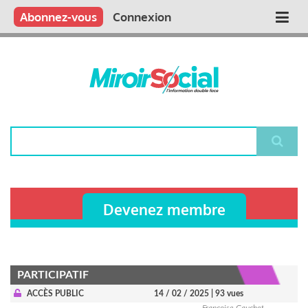
Aller
Qui sommes nous ?
Vous publiez
Nous publions
Contactez-nous
Abonnez-vous
Connexion
Main
au
contenu
navigation
principal
Rechercher
Devenez membre
PARTICIPATIF
ACCÈS PUBLIC
14 / 02 / 2025
| 93 vues
Françoise Gauchet