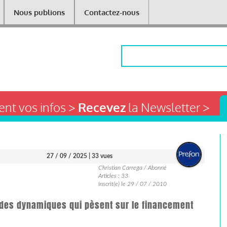
Nous publions
Contactez-nous
Rechercher
nt vos infos >
Recevez
la Newsletter >
27 / 09 / 2025
| 33 vues
Christian Carrega / Abonné
Articles : 33
Inscrit(e) le 29 / 07 / 2010
e : des dynamiques qui pèsent sur le financement