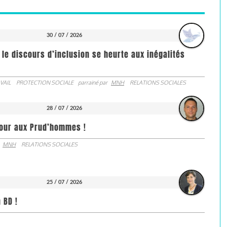
30 / 07 / 2026
 le discours d’inclusion se heurte aux inégalités
VAIL
PROTECTION SOCIALE
parrainé par
MNH
RELATIONS SOCIALES
28 / 07 / 2026
jour aux Prud’hommes !
MNH
RELATIONS SOCIALES
25 / 07 / 2026
 BD !