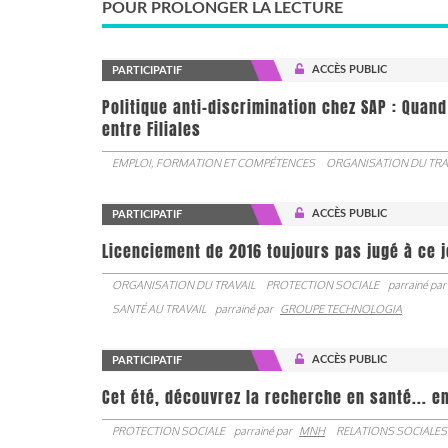
POUR PROLONGER LA LECTURE
ACCÈS PUBLIC
PARTICIPATIF
Politique anti-discrimination chez SAP : Quand
entre Filiales
EMPLOI, FORMATION ET COMPÉTENCES
ORGANISATION DU TRA
ACCÈS PUBLIC
PARTICIPATIF
Licenciement de 2016 toujours pas jugé à ce 
ORGANISATION DU TRAVAIL
PROTECTION SOCIALE
parrainé par
SANTÉ AU TRAVAIL
parrainé par
GROUPE TECHNOLOGIA
ACCÈS PUBLIC
PARTICIPATIF
Cet été, découvrez la recherche en santé... en
PROTECTION SOCIALE
parrainé par
MNH
RELATIONS SOCIALES