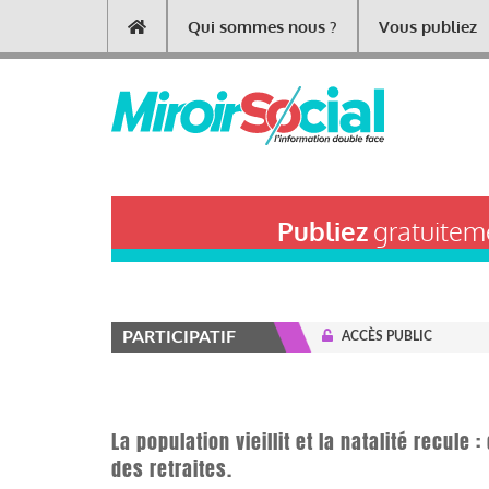
Aller
Qui sommes nous ?
Vous publiez
Main
au
contenu
navigation
principal
Publiez
gratuiteme
PARTICIPATIF
ACCÈS PUBLIC
La population vieillit et la natalité recul
des retraites.