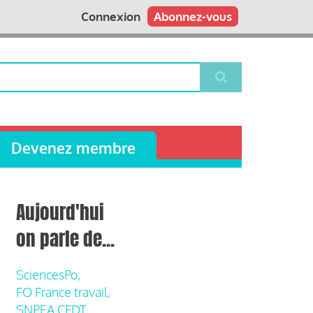
Connexion
Abonnez-vous
Devenez membre
Aujourd'hui
on parle de...
SciencesPo,
FO France travail,
SNPEA CFDT