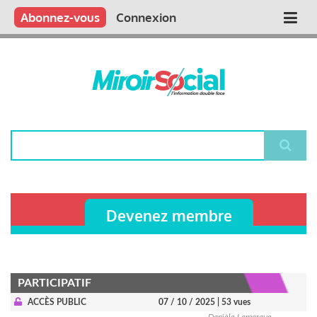
Aller
Qui sommes nous ?
Vous publiez
Nous publions
Contactez-nous
Abonnez-vous
Connexion
Main
au
contenu
navigation
principal
Rechercher
Devenez membre
PARTICIPATIF
ACCÈS PUBLIC
07 / 10 / 2025
| 53 vues
Danièle Lamarque