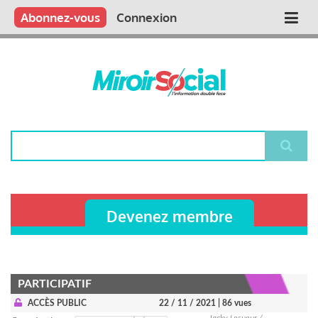
Aller
Qui sommes nous ?
Vous publiez
Nous publions
Contactez-nous
Abonnez-vous
Connexion
Main
au
contenu
navigation
principal
Rechercher
Devenez membre
PARTICIPATIF
ACCÈS PUBLIC
22 / 11 / 2021
| 86 vues
Jacky Lesueur /