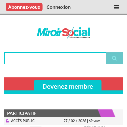
Aller
Qui sommes nous ?
Vous publiez
Nous publions
Contactez-nous
Abonnez-vous
Connexion
Main
au
contenu
navigation
principal
Rechercher
Devenez membre
PARTICIPATIF
ACCÈS PUBLIC
27 / 02 / 2026
| 69 vues
Jacky Lesueur /