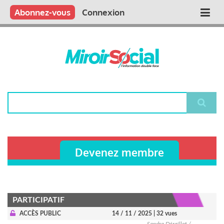
Aller
Qui sommes nous ?
Vous publiez
Nous publions
Contactez-nous
Abonnez-vous
Connexion
Main
au
contenu
navigation
principal
Rechercher
Devenez membre
PARTICIPATIF
ACCÈS PUBLIC
14 / 11 / 2025
| 32 vues
Sandra Déraillot /