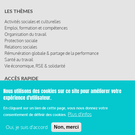
LES THÈMES
Activités sociales et culturelles
Emploi, formation et compétences
Organisation du travail
Protection sociale
Relations sociales
Rémunération globale & partage de la performance
Santé au travail
Vie économique, RSE & solidarité
ACCÈS RAPIDE
Les abonnements
Nous utilisons des cookies sur ce site pour améliorer votre
Les rencontres
expérience d'utilisateur.
Les ressources
En cliquant sur un lien de cette page, vous nous donnez votre
Plus d'infos
consentement de définir des cookies.
© 2019 Miroir Social - Réalisé par
Cafffeine
Oui, je suis d'accord
Non, merci