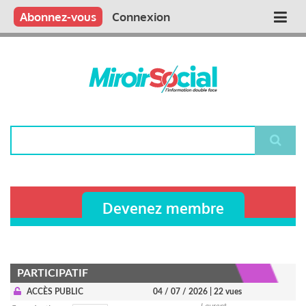
Aller
Qui sommes nous ?
Vous publiez
Nous publions
Contactez-nous
Abonnez-vous
Connexion
Main
au
contenu
navigation
principal
Rechercher
Devenez membre
PARTICIPATIF
ACCÈS PUBLIC
04 / 07 / 2026
| 22 vues
Laurent