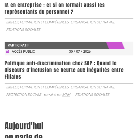
IA en entreprise : et si on formait aussi les
représentants du personnel ?
EMPLOI, FORMATION ET COMPÉTENCES
ORGANISATION DU TRAVAIL
RELATIONS SOCIALES
PARTICIPATIF
ACCÈS PUBLIC
30 / 07 / 2026
Politique anti-discrimination chez SAP : Quand le
discours d’inclusion se heurte aux inégalités entre
Filiales
EMPLOI, FORMATION ET COMPÉTENCES
ORGANISATION DU TRAVAIL
PROTECTION SOCIALE
parrainé par
MNH
RELATIONS SOCIALES
Aujourd'hui
on parle de...