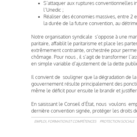
S’attaquer aux ruptures conventionnelles i
l’Unedic ;
Réaliser des économies massives, entre 2 et 
la durée de la future convention, au détri
Notre organisation syndicale s’oppose à une man
paritaire, affaiblit le paritarisme et place les par
extrêmement contrainte, orchestrée pour permett
chômage. Pour nous , il s’agit de transformer l
en simple variable d’ajustement de la dette publi
Il convient de souligner que la dégradation de la 
gouvernement résulte principalement des ponctions
même le déficit pour ensuite le brandir et justifie
En saisissant le Conseil d’État, nous voulons emp
dernière convention signée, protéger les droits 
EMPLOI, FORMATION ET COMPÉTENCES
PROTECTION SOCIALE