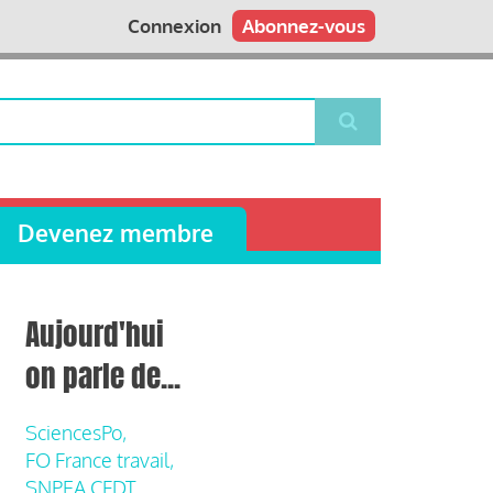
Connexion
Abonnez-vous
Devenez membre
Aujourd'hui
on parle de...
SciencesPo,
FO France travail,
SNPEA CFDT