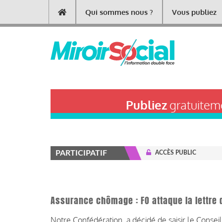
Aller
Qui sommes nous ?
Vous publiez
Main
au
contenu
navigation
principal
Publiez
gratuiteme
PARTICIPATIF
ACCÈS PUBLIC
Assurance chômage : FO attaque la lettre 
Notre Confédération a décidé de saisir le Conseil 