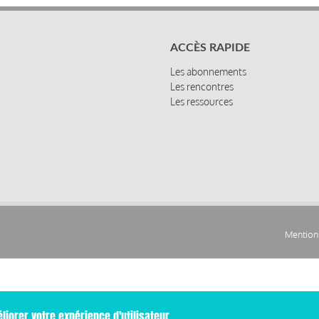
ACCÈS RAPIDE
Les abonnements
Les rencontres
Les ressources
Mentions
Pied
de
page
liorer votre expérience d'utilisateur.