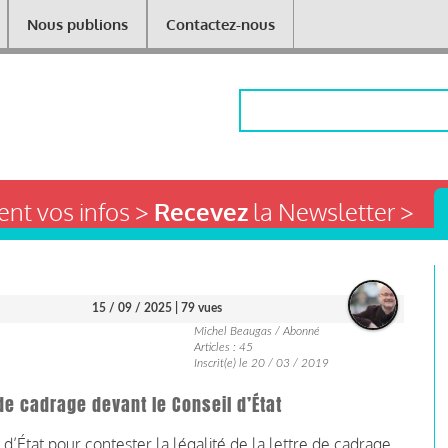
Nous publions
Contactez-nous
Rechercher
nt vos infos >
Recevez
la Newsletter >
15 / 09 / 2025
| 79 vues
Michel Beaugas / Abonné
Articles : 45
Inscrit(e) le 20 / 03 / 2019
de cadrage devant le Conseil d’État
d’État pour contester la légalité de la lettre de cadrage