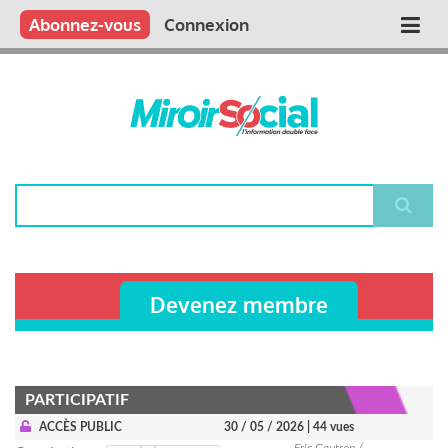
Aller
Qui sommes nous ?
Vous publiez
Nous publions
Contactez-nous
Abonnez-vous
Connexion
Main
au
contenu
navigation
principal
Rechercher
Devenez membre
PARTICIPATIF
ACCÈS PUBLIC
30 / 05 / 2026
| 44 vues
Eric Gautron /