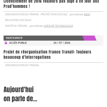
Licenciement de 2016 toujours pas jugé à ce jour aux
Prud’hommes !
ORGANISATION DU TRAVAIL
PROTECTION SOCIALE
parrainé par
MNH
RELATIONS SOCIALES
SANTÉ AU TRAVAIL
parrainé par
GROUPE TECHNOLOGIA
PARTICIPATIF
ACCÈS PUBLIC
24 / 07 / 2026
Projet de réorganisation France Travail: Toujours
beaucoup d'interrogations
ORGANISATION DU TRAVAIL
Aujourd'hui
on parle de...