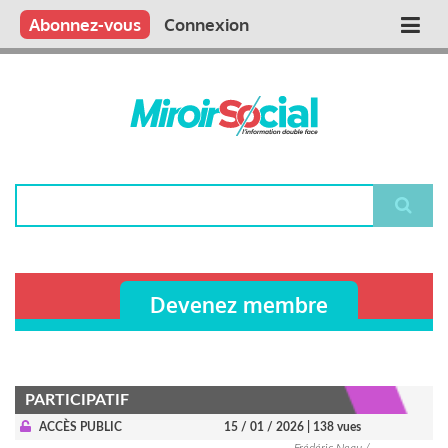
Aller
Qui sommes nous ?
Vous publiez
Nous publions
Contactez-nous
Abonnez-vous
Connexion
Main
au
contenu
navigation
principal
Rechercher
Devenez membre
PARTICIPATIF
ACCÈS PUBLIC
15 / 01 / 2026
| 138 vues
Frédéric Neau /