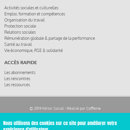
Activités sociales et culturelles
Emploi, formation et compétences
Organisation du travail
Protection sociale
Relations sociales
Rémunération globale & partage de la performance
Santé au travail
Vie économique, RSE & solidarité
ACCÈS RAPIDE
Les abonnements
Les rencontres
Les ressources
© 2019 Miroir Social - Réalisé par
Cafffeine
Nous utilisons des cookies sur ce site pour améliorer votre
Mentions légales et condition générale d’utilisation et
Pied
d’abonnement
expérience d'utilisateur.