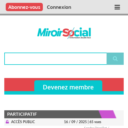
Aller
Qui sommes nous ?
Vous publiez
Nous publions
Contactez-nous
Abonnez-vous
Connexion
Main
au
contenu
navigation
principal
Rechercher
Devenez membre
PARTICIPATIF
ACCÈS PUBLIC
16 / 09 / 2025
| 65 vues
Sandra Déraillot /