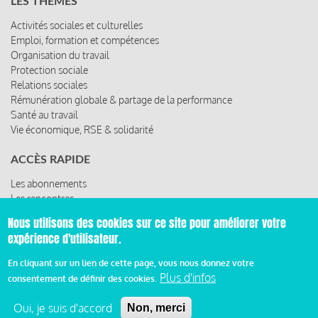
LES THÈMES
Activités sociales et culturelles
Emploi, formation et compétences
Organisation du travail
Protection sociale
Relations sociales
Rémunération globale & partage de la performance
Santé au travail
Vie économique, RSE & solidarité
ACCÈS RAPIDE
Les abonnements
Les rencontres
Les ressources
Nous utilisons des cookies sur ce site pour améliorer votre
expérience d'utilisateur.
En cliquant sur un lien de cette page, vous nous donnez votre
© 2019 Miroir Social - Réalisé par
Cafffeine
Plus d'infos
consentement de définir des cookies.
Mentions légales et condition générale d’utilisation et
Oui, je suis d'accord
Non, merci
d’abonnement