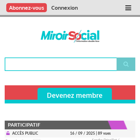
Aller
Qui sommes nous ?
Vous publiez
Nous publions
Contactez-nous
Abonnez-vous
Connexion
Main
au
contenu
navigation
principal
Rechercher
Devenez membre
PARTICIPATIF
ACCÈS PUBLIC
16 / 09 / 2025
| 89 vues
Sandra Déraillot /