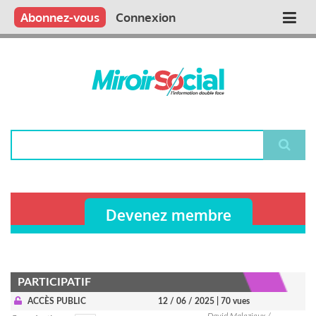
Aller
Qui sommes nous ?
Vous publiez
Nous publions
Contactez-nous
Abonnez-vous
Connexion
Main
au
contenu
navigation
principal
Rechercher
Devenez membre
PARTICIPATIF
ACCÈS PUBLIC
12 / 06 / 2025
| 70 vues
David Malezieux /