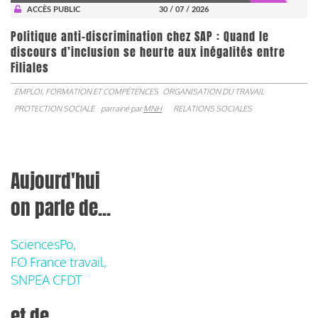
ACCÈS PUBLIC
30 / 07 / 2026
Politique anti-discrimination chez SAP : Quand le
discours d’inclusion se heurte aux inégalités entre
Filiales
EMPLOI, FORMATION ET COMPÉTENCES
ORGANISATION DU TRAVAIL
PROTECTION SOCIALE
parrainé par
MNH
RELATIONS SOCIALES
Aujourd'hui
on parle de...
SciencesPo,
FO France travail,
SNPEA CFDT
et de...