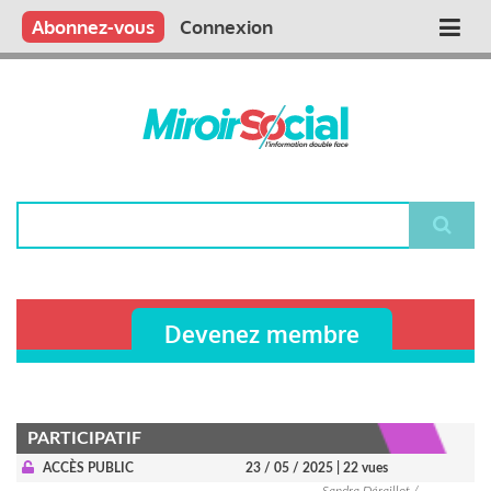
Aller
Qui sommes nous ?
Vous publiez
Nous publions
Contactez-nous
Abonnez-vous
Connexion
Main
au
contenu
navigation
principal
Rechercher
Devenez membre
PARTICIPATIF
ACCÈS PUBLIC
23 / 05 / 2025
| 22 vues
Sandra Déraillot /