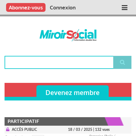
Aller
Qui sommes nous ?
Vous publiez
Nous publions
Contactez-nous
Abonnez-vous
Connexion
Main
au
contenu
navigation
principal
Rechercher
Devenez membre
PARTICIPATIF
ACCÈS PUBLIC
18 / 03 / 2025
| 132 vues
Françoise Phelix /