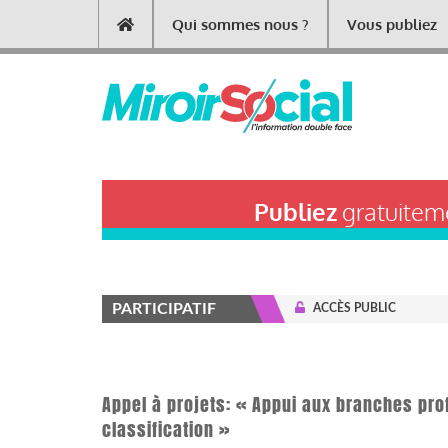
Aller
Qui sommes nous ?
Vous publiez
Main
au
contenu
navigation
principal
Publiez
gratuiteme
PARTICIPATIF
ACCÈS PUBLIC
Appel à projets: « Appui aux branches pro
classification »