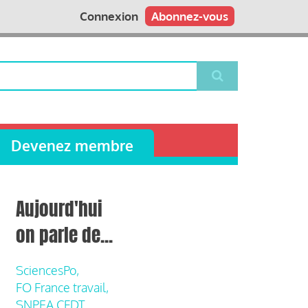
Connexion
Abonnez-vous
Devenez membre
Aujourd'hui
on parle de...
SciencesPo,
FO France travail,
SNPEA CFDT