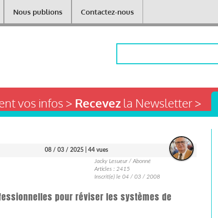
Nous publions
Contactez-nous
Rechercher
nt vos infos >
Recevez
la Newsletter >
08 / 03 / 2025
| 44 vues
Jacky Lesueur / Abonné
Articles : 2415
Inscrit(e) le 04 / 03 / 2008
fessionnelles pour réviser les systèmes de