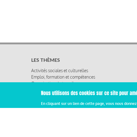
LES THÈMES
Activités sociales et culturelles
Emploi, formation et compétences
Organisation du travail
Protection sociale
Nous utilisons des cookies sur ce site pour amé
Relations sociales
Rémunération globale & partage de la performance
En cliquant sur un lien de cette page, vous nous donne
Santé au travail
Vie économique, RSE & solidarité