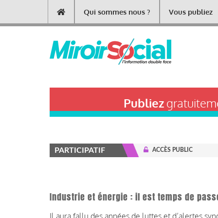
Aller
Qui sommes nous ?
Vous publiez
Main
au
contenu
navigation
principal
Publiez
gratuiteme
PARTICIPATIF
ACCÈS PUBLIC
Industrie et énergie : il est temps de pass
Il aura fallu des années de luttes et d’alertes s