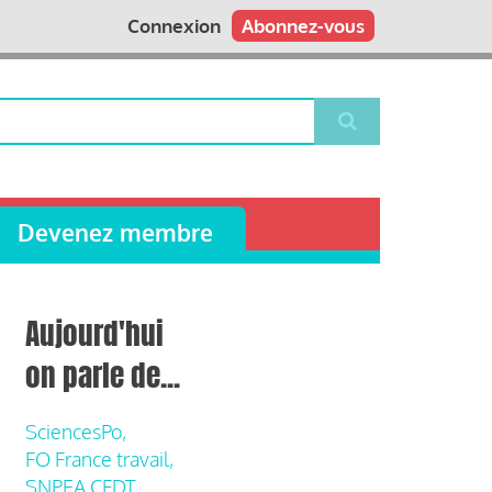
Connexion
Abonnez-vous
Devenez membre
Aujourd'hui
on parle de...
SciencesPo,
FO France travail,
SNPEA CFDT