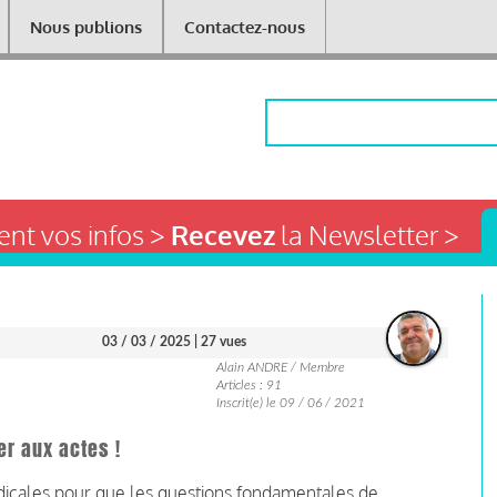
Nous publions
Contactez-nous
Rechercher
nt vos infos >
Recevez
la Newsletter >
03 / 03 / 2025
| 27 vues
Alain ANDRE / Membre
Articles : 91
Inscrit(e) le 09 / 06 / 2021
er aux actes !
yndicales pour que les questions fondamentales de