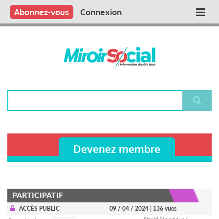
Aller
Qui sommes nous ?
Vous publiez
Nous publions
Contactez-nous
Abonnez-vous
Connexion
Main
au
contenu
navigation
principal
Rechercher
Devenez membre
PARTICIPATIF
ACCÈS PUBLIC
09 / 04 / 2024
| 136 vues
David Malezieux /