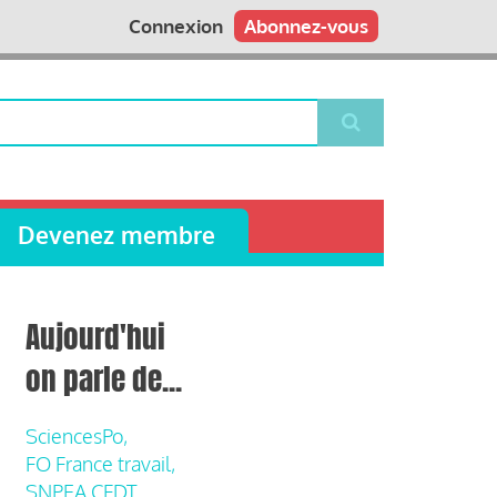
Connexion
Abonnez-vous
Devenez membre
Aujourd'hui
on parle de...
SciencesPo,
FO France travail,
SNPEA CFDT