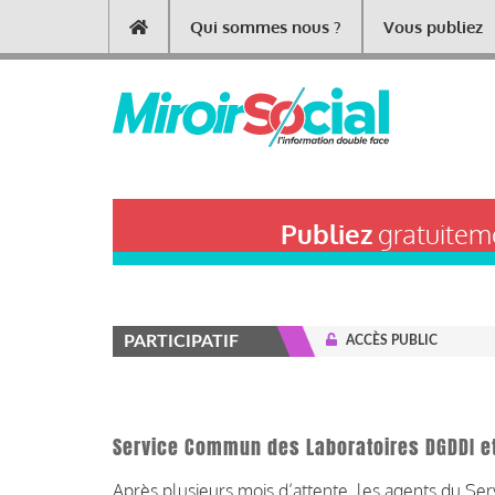
Aller
Qui sommes nous ?
Vous publiez
Main
au
contenu
navigation
principal
Publiez
gratuiteme
PARTICIPATIF
ACCÈS PUBLIC
Service Commun des Laboratoires DGDDI et
Après plusieurs mois d’attente, les agents du Se