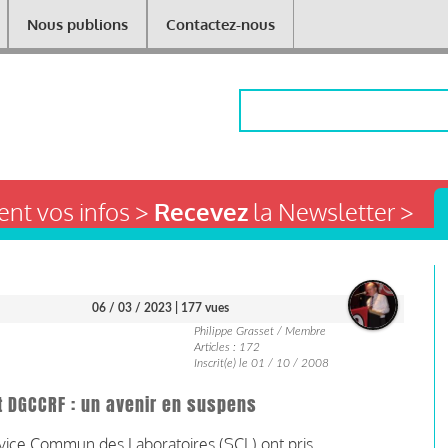
Nous publions
Contactez-nous
Rechercher
nt vos infos >
Recevez
la Newsletter >
06 / 03 / 2023
| 177 vues
Philippe Grasset / Membre
Articles : 172
Inscrit(e) le 01 / 10 / 2008
 DGCCRF : un avenir en suspens
rvice Commun des Laboratoires (SCL) ont pris