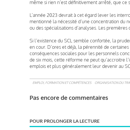
même si rien n’est définitivement arrêté, que ce so
L’année 2023 devrait à cet égard lever les interr
mentionné la nécessité d’une concentration du n
ou des spécialisations d’analyses.
Les premières c
Si l’existence du SCL semble confortée, la pruden
en cour. D’ores et déjà, la pérennité de certaine
conséquences sociales pour les personnels conce
de six mois, cette réforme ne peut qu’accroitre l
emplois et plus généralement leur devenir au SC
EMPLOI, FORMATION ET COMPÉTENCES
ORGANISATION DU TRA
Pas encore de commentaires
POUR PROLONGER LA LECTURE