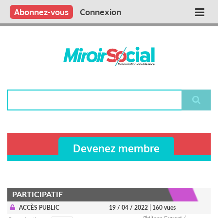
Aller
Qui sommes nous ?
Vous publiez
Nous publions
Contactez-nous
Abonnez-vous
Connexion
Main
au
contenu
navigation
principal
Rechercher
Devenez membre
PARTICIPATIF
ACCÈS PUBLIC
19 / 04 / 2022
| 160 vues
Philippe Grasset /