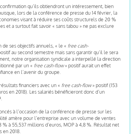
la confirmation qu’ils obtiendront un intéressement, bien
uisque, lors de la conférence de presse du 14 février, la
conomies visant à réduire ses coûts structurels de 20 %
es et a surtout fait savoir « sans tabou » ne pas exclure
 de ses objectifs annuels, « le «
free cash-
ositif au second semestre mais sans garantir qu’il le sera
ment, notre organisation syndicale a interpellé la direction
itionné par un «
free cash-flow
» positif aurait un effet
nfiance en l’avenir du groupe.
résultats financiers avec un «
free cash-flow
» positif (153
uros en 2018). Les salariés bénéficieront donc d’un
.
cés à l’occasion de la conférence de presse sur les
éalité amère pour l’entreprise avec un volume de ventes
3,3 % à 55,537 millions d’euros, MOP à 4,8 %. Résultat net
os en 2018.