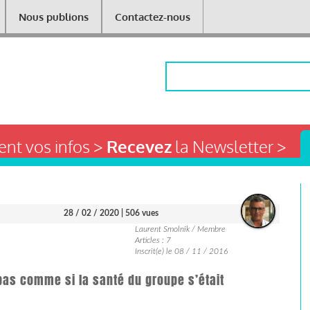
Nous publions
Contactez-nous
Rechercher
nt vos infos >
Recevez
la Newsletter >
28 / 02 / 2020
| 506 vues
Laurent Smolnik / Membre
Articles : 7
Inscrit(e) le 08 / 11 / 2016
pas comme si la santé du groupe s’était