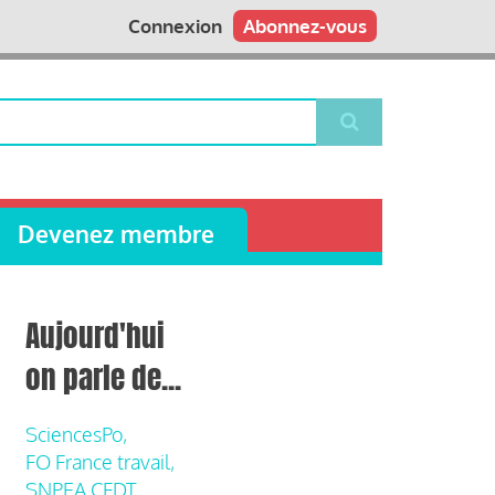
Connexion
Abonnez-vous
Devenez membre
Aujourd'hui
on parle de...
SciencesPo,
FO France travail,
SNPEA CFDT