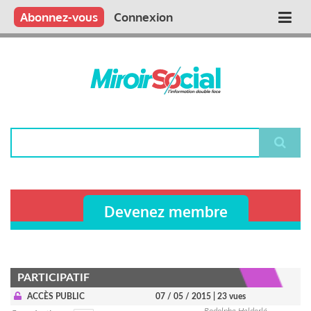
Aller
Qui sommes nous ?
Vous publiez
Nous publions
Contactez-nous
Abonnez-vous
Connexion
Main
au
contenu
navigation
principal
Rechercher
Devenez membre
PARTICIPATIF
ACCÈS PUBLIC
07 / 05 / 2015
| 23 vues
Rodolphe Helderlé