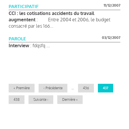
11/12/2007
PARTICIPATIF
CCI : les cotisations accidents du travail
augmentent
: Entre 2004 et 2006, le budget
consacré par les 166...
03/12/2007
PAROLE
Interview
: fdqsfq ...
Pagination
Première
« Première
Page
‹ Précédente
…
Page
436
Page
437
page
précédente
courante
Page
438
Page
Suivante ›
Dernière
Dernière »
suivante
page