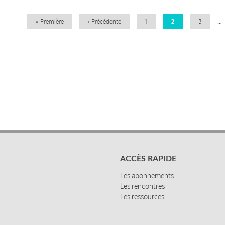
Première
« Première
Page
‹ Précédente
Page
1
Page
2
Page
3
…
page
précédente
courante
ACCÈS RAPIDE
Les abonnements
Les rencontres
Les ressources