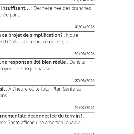
 insuffisant…
: Dernière née des branches
rée par...
01/04/2026
e ce projet de simplification?
: Notre
 (l’allocation sociale unifiée) a...
30/03/2026
 une responsabilité bien réelle
: Dans la
ployeur, ne risque pas son...
27/03/2026
ail
: À l’heure où le futur Plan Santé au
ns...
10/02/2026
rnementale déconnectée du terrain !
:
nce Santé affiche une ambition louable,...