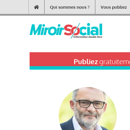
Aller
Qui sommes nous ?
Vous publiez
Main
au
contenu
navigation
principal
Publiez
gratuiteme