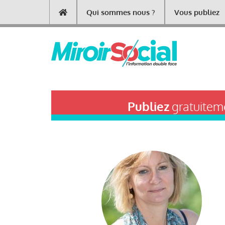
Aller
Qui sommes nous ?
Vous publiez
Main
au
contenu
navigation
principal
Publiez
gratuiteme