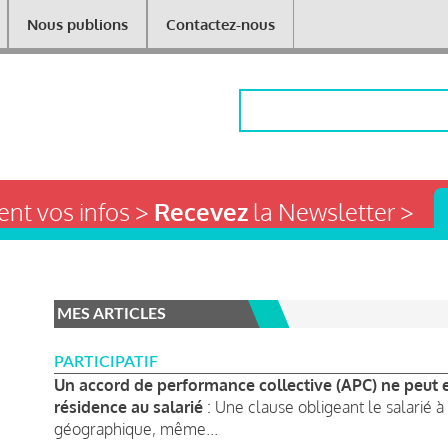
Nous publions
Contactez-nous
Rechercher
nt vos infos >
Recevez
la Newsletter >
MES ARTICLES
PARTICIPATIF
Un accord de performance collective (APC) ne peut e
résidence au salarié
: Une clause obligeant le salarié 
géographique, même...