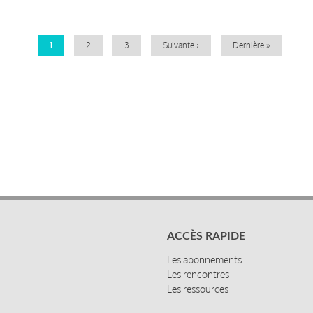
Pagination
Page
1
Page
2
Page
3
Page
Suivante ›
Dernière
Dernière »
courante
suivante
page
ACCÈS RAPIDE
Les abonnements
Les rencontres
Les ressources