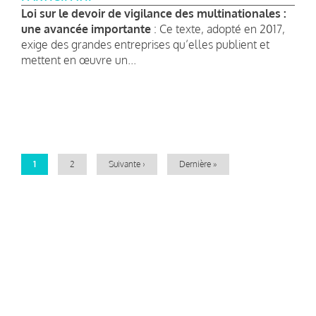
Loi sur le devoir de vigilance des multinationales :
une avancée importante
: Ce texte, adopté en 2017,
exige des grandes entreprises qu’elles publient et
mettent en œuvre un...
Pagination
Page
1
Page
2
Page
Suivante ›
Dernière
Dernière »
courante
suivante
page