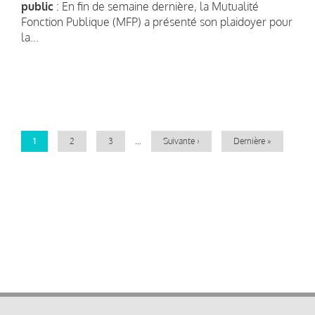
public
: En fin de semaine dernière, la Mutualité
Fonction Publique (MFP) a présenté son plaidoyer pour
la...
Pagination
Page
1
Page
2
Page
3
…
Page
Suivante ›
Dernière
Dernière »
courante
suivante
page