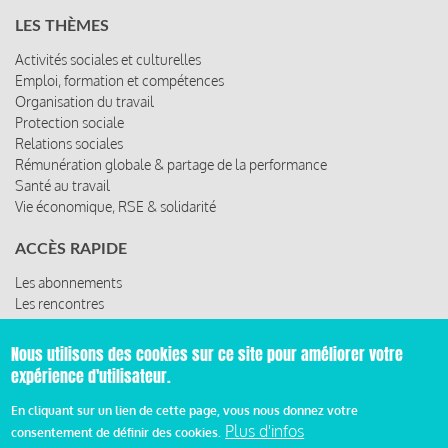
LES THÈMES
Activités sociales et culturelles
Emploi, formation et compétences
Organisation du travail
Protection sociale
Relations sociales
Rémunération globale & partage de la performance
Santé au travail
Vie économique, RSE & solidarité
ACCÈS RAPIDE
Les abonnements
Les rencontres
Les ressources
Nous utilisons des cookies sur ce site pour améliorer votre
expérience d'utilisateur.
© 2019 Miroir Social - Réalisé par
Cafffeine
En cliquant sur un lien de cette page, vous nous donnez votre
Plus d'infos
consentement de définir des cookies.