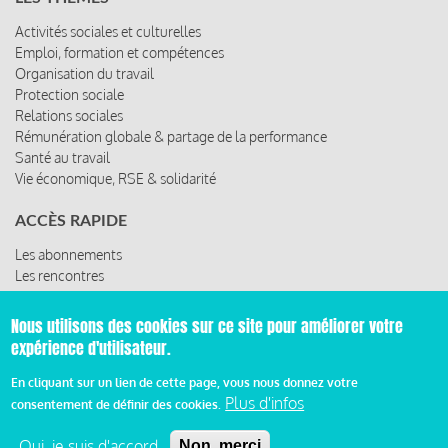
Activités sociales et culturelles
Emploi, formation et compétences
Organisation du travail
Protection sociale
Relations sociales
Rémunération globale & partage de la performance
Santé au travail
Vie économique, RSE & solidarité
ACCÈS RAPIDE
Les abonnements
Les rencontres
Les ressources
Nous utilisons des cookies sur ce site pour améliorer votre
expérience d'utilisateur.
© 2019 Miroir Social - Réalisé par
Cafffeine
En cliquant sur un lien de cette page, vous nous donnez votre
Plus d'infos
consentement de définir des cookies.
Mentions légales et condition générale d’utilisation et
d’abonnement
Oui, je suis d'accord
Non, merci