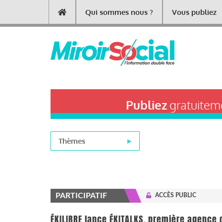
Aller
Qui sommes nous ?
Vous publiez
Main
au
contenu
navigation
principal
Publiez
gratuiteme
Thèmes
PARTICIPATIF
ACCÈS PUBLIC
ÉKILIBRE lance ÉKITALKS, première agence 