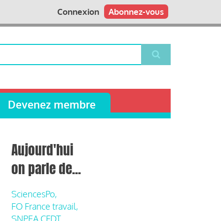
Connexion
Abonnez-vous
Devenez membre
Aujourd'hui
on parle de...
SciencesPo,
FO France travail,
SNPEA CFDT