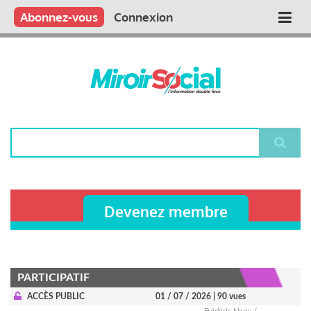
Aller
Qui sommes nous ?
Vous publiez
Nous publions
Contactez-nous
Abonnez-vous
Connexion
Main
au
contenu
navigation
principal
Rechercher
Devenez membre
PARTICIPATIF
ACCÈS PUBLIC
01 / 07 / 2026
| 90 vues
Frédéric Neau /