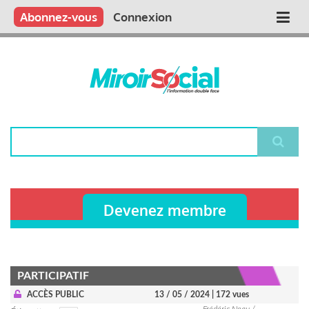
Aller
Qui sommes nous ?
Vous publiez
Nous publions
Contactez-nous
Abonnez-vous
Connexion
Main
au
contenu
navigation
principal
Rechercher
Devenez membre
PARTICIPATIF
ACCÈS PUBLIC
13 / 05 / 2024
| 172 vues
Frédéric Neau /