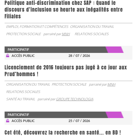
Politique anti-discrimination chez SAP : Quand le
discours d’inclusion se heurte aux inégalités entre
Filiales
EMPLOI, FORMATION ET COMPÉTENCES
ORGANISATION DU TRAVAIL
PROTECTION SOCIALE
parrainé par
MNH
RELATIONS SOCIALES
PARTICIPATIF
ACCÈS PUBLIC
28 / 07 / 2026
Licenciement de 2016 toujours pas jugé à ce jour aux
Prud’hommes !
ORGANISATION DU TRAVAIL
PROTECTION SOCIALE
parrainé par
MNH
RELATIONS SOCIALES
SANTÉ AU TRAVAIL
parrainé par
GROUPE TECHNOLOGIA
PARTICIPATIF
ACCÈS PUBLIC
25 / 07 / 2026
Cet été, découvrez la recherche en santé... en BD !