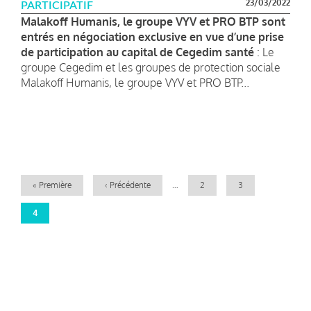
23/03/2022
PARTICIPATIF
Malakoff Humanis, le groupe VYV et PRO BTP sont
entrés en négociation exclusive en vue d’une prise
de participation au capital de Cegedim santé
: Le
groupe Cegedim et les groupes de protection sociale
Malakoff Humanis, le groupe VYV et PRO BTP...
Pagination
Première
« Première
Page
‹ Précédente
…
Page
2
Page
3
page
précédente
Page
4
courante