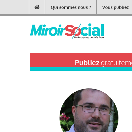
Aller
Qui sommes nous ?
Vous publiez
Main
au
contenu
navigation
principal
Publiez
gratuiteme