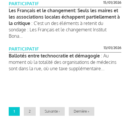
15/01/2026
PARTICIPATIF
Les Français et le changement: Seuls les maires et
les associations locales échappent partiellement à
la critique
: C'est un des éléments à retenit du
sondage : Les Français et le changement Institut
Bona...
13/01/2026
PARTICIPATIF
Ballotés entre technocratie et démagogie
: Au
moment où la totalité des organisations de médecins
sont dans la rue, où une taxe supplémentaire...
Pagination
Page
1
Page
2
Page
Suivante ›
Dernière
Dernière »
courante
suivante
page