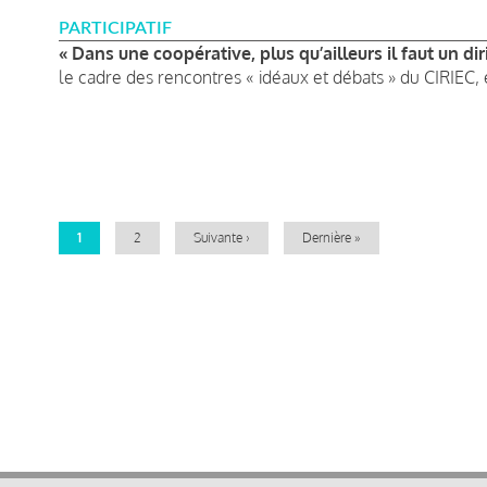
PARTICIPATIF
« Dans une coopérative, plus qu’ailleurs il faut un d
le cadre des rencontres « idéaux et débats » du CIRIEC, 
Pagination
Page
1
Page
2
Page
Suivante ›
Dernière
Dernière »
courante
suivante
page