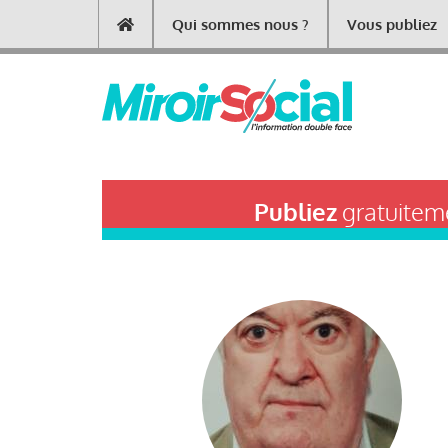
Aller
Qui sommes nous ?
Vous publiez
Main
au
contenu
navigation
principal
Publiez
gratuiteme