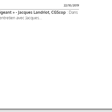
22/10/2019
irigeant » - Jacques Landriot, CGScop
: Dans
entretien avec Jacques...