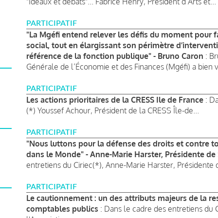
"Idéaux et débats"... Fabrice Henry, Président d’Arts et...
PARTICIPATIF
"La Mgéfi entend relever les défis du moment pour f
social, tout en élargissant son périmètre d’interven
référence de la fonction publique" - Bruno Caron
: Br
Générale de l’Économie et des Finances (Mgéfi) a bien v
PARTICIPATIF
Les actions prioritaires de la CRESS Ile de France
: D
(*) Youssef Achour, Président de la CRESS Île-de...
PARTICIPATIF
"Nous luttons pour la défense des droits et contre t
dans le Monde" - Anne-Marie Harster, Présidente de 
entretiens du Ciriec(*), Anne-Marie Harster, Présidente de
PARTICIPATIF
Le cautionnement : un des attributs majeurs de la re
comptables publics
: Dans le cadre des entretiens du C