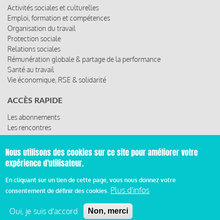
Activités sociales et culturelles
Emploi, formation et compétences
Organisation du travail
Protection sociale
Relations sociales
Rémunération globale & partage de la performance
Santé au travail
Vie économique, RSE & solidarité
ACCÈS RAPIDE
Les abonnements
Les rencontres
Les ressources
Nous utilisons des cookies sur ce site pour améliorer votre
expérience d'utilisateur.
© 2019 Miroir Social - Réalisé par
Cafffeine
En cliquant sur un lien de cette page, vous nous donnez votre
Plus d'infos
consentement de définir des cookies.
Mentions légales et condition générale d’utilisation et
Pied
d’abonnement
Oui, je suis d'accord
Non, merci