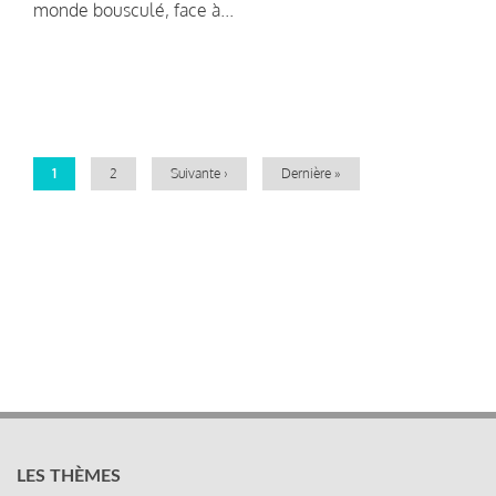
monde bousculé, face à...
Pagination
Page
1
Page
2
Page
Suivante ›
Dernière
Dernière »
courante
suivante
page
LES THÈMES