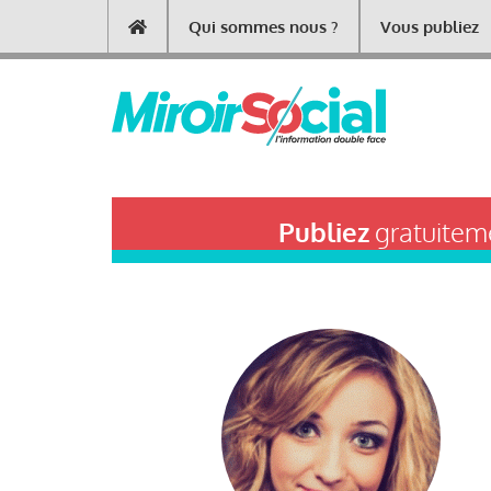
Aller
Qui sommes nous ?
Vous publiez
Main
au
contenu
navigation
principal
Publiez
gratuiteme