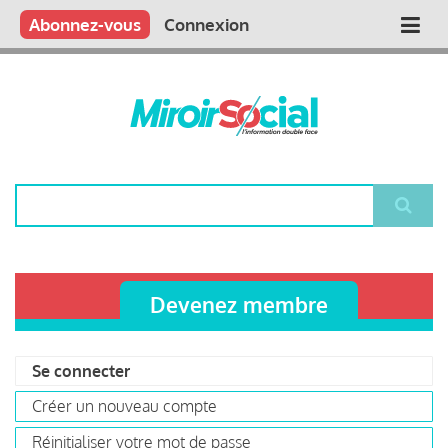
Aller
Qui sommes nous ?
Vous publiez
Nous publions
Contactez-nous
Abonnez-vous
Connexion
Main
au
contenu
navigation
principal
Rechercher
Devenez membre
Se connecter
(onglet
Primary
actif)
Créer un nouveau compte
tabs
Réinitialiser votre mot de passe