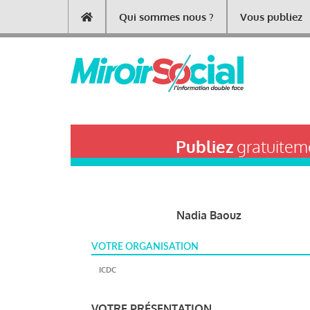
Aller
Qui sommes nous ?
Vous publiez
Main
au
contenu
navigation
principal
Publiez
gratuiteme
Nadia Baouz
VOTRE ORGANISATION
ICDC
VOTRE PRÉSENTATION