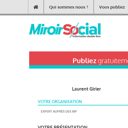
Aller
Qui sommes nous ?
Vous publiez
Main
au
contenu
navigation
principal
Publiez
gratuiteme
Laurent Girier
VOTRE ORGANISATION
EXPERT AUPRÈS DES IRP
VOTRE PRÉSENTATION