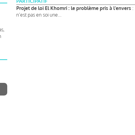
PARTICIPATIF
Projet de loi El Khomri : le problème pris à l’envers
:
n’est pas en soi une...
as,
n