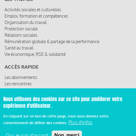
Activités sociales et culturelles
Emploi, formation et compétences
Organisation du travail
Protection sociale
Relations sociales
Rémunération globale & partage de la performance
Santé au travail
Vie économique, RSE & solidarité
ACCÈS RAPIDE
Les abonnements
Les rencontres
Les ressources
Nous utilisons des cookies sur ce site pour améliorer votre
expérience d'utilisateur.
© 2019 Miroir Social - Réalisé par
Cafffeine
En cliquant sur un lien de cette page, vous nous donnez votre
Plus d'infos
consentement de définir des cookies.
Mentions légales et condition générale d’utilisation et
d’abonnement
Oui, je suis d'accord
Non, merci