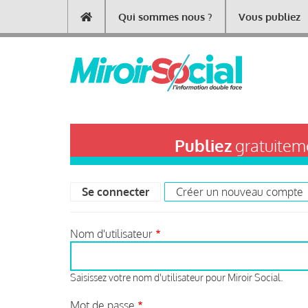
Aller
Qui sommes nous ?
Vous publiez
Main
au
contenu
navigation
principal
Publiez
gratuiteme
Se connecter
(onglet actif)
Créer un nouveau compte
Primary
tabs
Nom d'utilisateur
Saisissez votre nom d'utilisateur pour Miroir Social.
Mot de passe