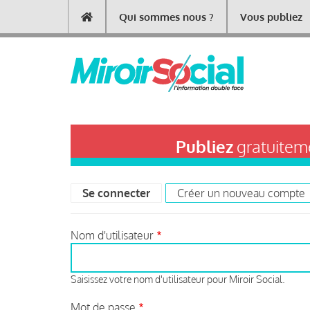
Aller
Qui sommes nous ?
Vous publiez
Main
au
contenu
navigation
principal
Publiez
gratuiteme
Se connecter
(onglet actif)
Créer un nouveau compte
Primary
tabs
Nom d'utilisateur
Saisissez votre nom d'utilisateur pour Miroir Social.
Mot de passe