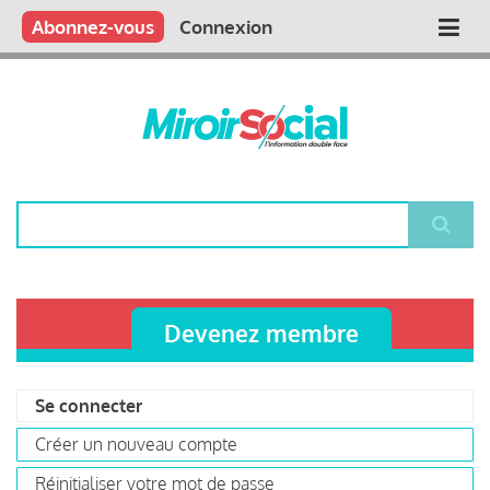
Aller
Qui sommes nous ?
Vous publiez
Nous publions
Contactez-nous
Abonnez-vous
Connexion
Main
au
contenu
navigation
principal
Rechercher
Devenez membre
Se connecter
(onglet
Primary
actif)
Créer un nouveau compte
tabs
Réinitialiser votre mot de passe